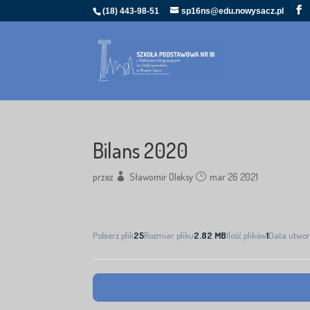
(18) 443-98-51
sp16ns@edu.nowysacz.pl
Bilans 2020
przez
Sławomir Oleksy
mar 26 2021
Pobierz plik
25
Rozmiar pliku
2.82 MB
Ilość plików
1
Data utwor