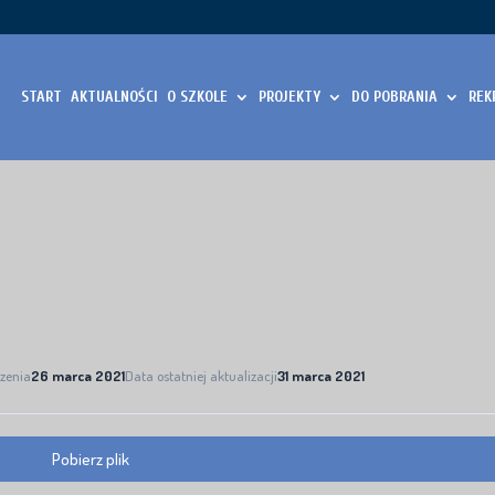
START
AKTUALNOŚCI
O SZKOLE
PROJEKTY
DO POBRANIA
REK
zenia
26 marca 2021
Data ostatniej aktualizacji
31 marca 2021
Pobierz plik