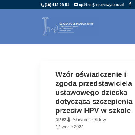
(18) 443-98-51
sp16ns@edu.nowysacz.pl
Wzór oświadczenie i
zgoda przedstawiciela
ustawowego dziecka
dotycząca szczepienia
przeciw HPV w szkole
przez
Sławomir Oleksy
wrz 9 2024