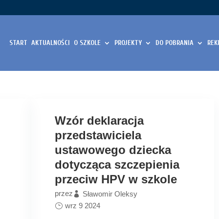
START
AKTUALNOŚCI
O SZKOLE
PROJEKTY
DO POBRANIA
REK
Wzór deklaracja
przedstawiciela
ustawowego dziecka
dotycząca szczepienia
przeciw HPV w szkole
przez
Sławomir Oleksy
wrz 9 2024