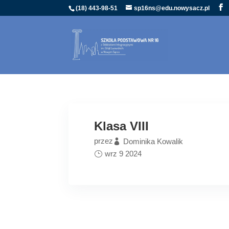
(18) 443-98-51
sp16ns@edu.nowysacz.pl
Klasa VIII
przez
Dominika Kowalik
wrz 9 2024