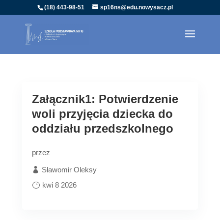
(18) 443-98-51
sp16ns@edu.nowysacz.pl
Załącznik1: Potwierdzenie
woli przyjęcia dziecka do
oddziału przedszkolnego
przez
Sławomir Oleksy
kwi 8 2026