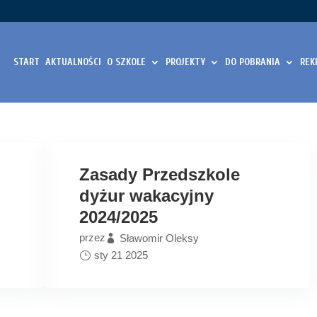
START
AKTUALNOŚCI
O SZKOLE
PROJEKTY
DO POBRANIA
REK
Zasady Przedszkole
dyżur wakacyjny
2024/2025
przez
Sławomir Oleksy
sty 21 2025