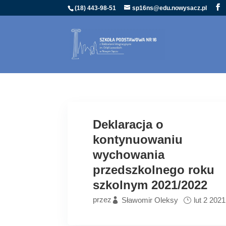
(18) 443-98-51
sp16ns@edu.nowysacz.pl
Deklaracja o
kontynuowaniu
wychowania
przedszkolnego roku
szkolnym 2021/2022
przez
Sławomir Oleksy
lut 2 2021