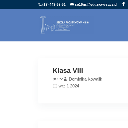
(18) 443-98-51
sp16ns@edu.nowysacz.pl
Klasa VIII
przez
Dominika Kowalik
wrz 1 2024