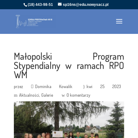
(18) 443-98-51
sp16ns@edu.nowysacz.pl
Małopolski Program
Stypendialny w ramach RPO
WM
przez
Dominika Kowalik
kwi 25 2023
Aktualności
Galerie
0 komentarzy