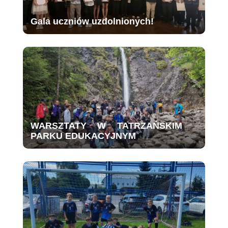
Gala uczniów uzdolnionych!
WARSZTATY W TATRZAŃSKIM
PARKU EDUKACYJNYM