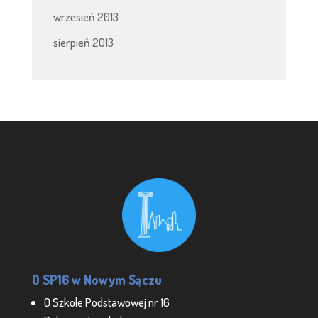
wrzesień 2013
sierpień 2013
O SP16 w Nowym Sączu
O Szkole Podstawowej nr 16