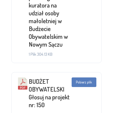
kuratora na
udział osoby
małoletniej w
Budżecie
Obywatelskim w
Nowym Sączu
1 Plik
304.13 KB
BUDŻET
Pobierz plik
OBYWATELSKI
Głosuj na projekt
nr: 150