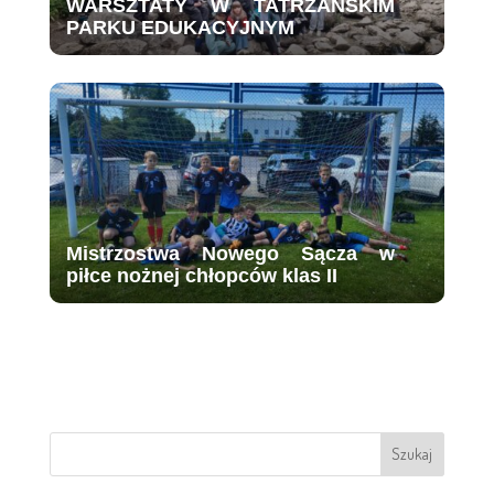
WARSZTATY W TATRZAŃSKIM
PARKU EDUKACYJNYM
Mistrzostwa Nowego Sącza w
piłce nożnej chłopców klas II