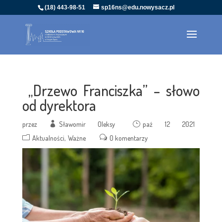
(18) 443-98-51
sp16ns@edu.nowysacz.pl
„Drzewo Franciszka” – słowo
od dyrektora
przez
Sławomir Oleksy
paź 12 2021
Aktualności
Ważne
0 komentarzy