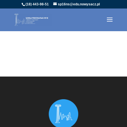
(18) 443-98-51
sp16ns@edu.nowysacz.pl