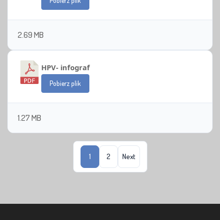
Pobierz plik
2.69 MB
HPV- infograf
Pobierz plik
1.27 MB
Nawigacja
1
2
Next
po
wpisach